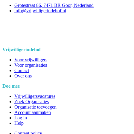
Grotestraat 86, 7471 BR Goor, Nederland
info@vrijwilligerindehof.nl
Vrijwilligerindehof
Voor vrijwilligers
Voor organisaties
Contact
Over ons
Doe mee
Vrijwilligersvacatures
Zoek Organisaties
Organisatie toevoegen
Account aanmaken
Log in
Help
Content policy