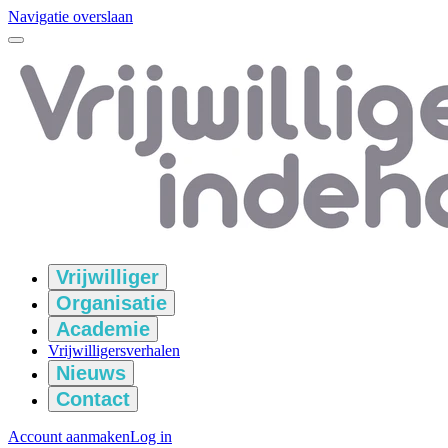
Navigatie overslaan
Vrijwilliger
Organisatie
Academie
Vrijwilligersverhalen
Nieuws
Contact
Account aanmaken
Log in