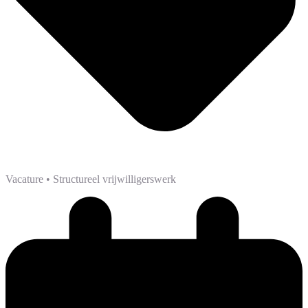
Vacature
• Structureel vrijwilligerswerk