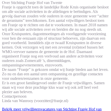
Over Stichting Franje Hof van Twente
Franje is opgericht toen de landelijke Rode Kruis organisatie besloot
om alle sociale activiteiten in de afdelingen te beëindigen. Als
gevolg daarvan zouden vele ouderen in onze gemeente weer “achter
de geraniums” terechtkomen. Een aantal vrijwilligers besloot toen
om Franje op te richten om dat te voorkomen. In maart 2018 namen
wij alle sociale activiteiten over en breiden die nu nog steeds uit.
Onze Kruispunten, dagontmoetingen als voorliggende voorziening
voor hen die eenzaam zijn of structuur behoeven, zijn daarvan een
goed voorbeeld. Inmiddels zijn er twaalf Kruispunten in diverse
kernen. Ook verzorgen wij met een zevental (rol)stoel bussen het
WMO-vervoer namens de gemeente in de Hof. Daarnaast
organiseert Franje nog een veelvoud aan andere activiteiten voor
ouderen zoals Zomercafé ’s, dinermiddagen,
ontspanningsevenementen, enzovoorts.
De naam “Franje” is gekozen omdat wij franje bieden aan het leven.
Zo nu en dan een aantal uren ontspanning en gezellige contacten
voor ouderen/eenzamen in onze gemeente.
Er is een groot familiegevoel onder de Franje vrijwilligers. Samen
staan wij voor deze prachtige klus waar wij ook zelf heel veel
plezier aan beleven.
Contactpersoon
Linda van Wanrooy (voorzitter@franje.nl)
Bekijk meer vrijwilligersvacatures van Stichting Franje Hof van