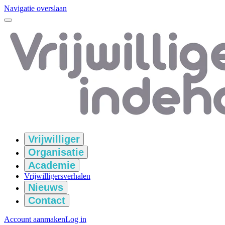
Navigatie overslaan
Vrijwilliger
Organisatie
Academie
Vrijwilligersverhalen
Nieuws
Contact
Account aanmaken
Log in