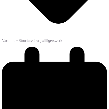
Vacature
• Structureel vrijwilligerswerk