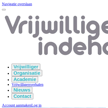
Navigatie overslaan
Vrijwilliger
Organisatie
Academie
Vrijwilligersverhalen
Nieuws
Contact
Account aanmaken
Log in