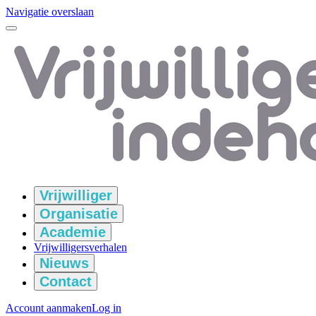
Navigatie overslaan
Vrijwilliger
Organisatie
Academie
Vrijwilligersverhalen
Nieuws
Contact
Account aanmaken
Log in