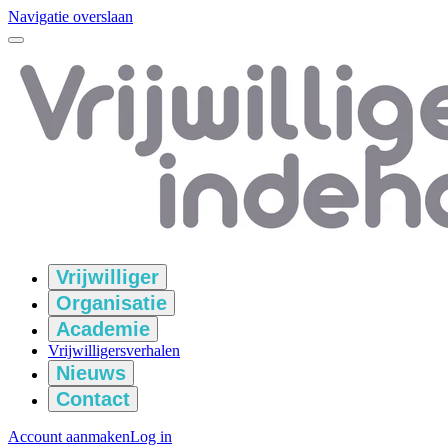
Navigatie overslaan
Vrijwilliger
Organisatie
Academie
Vrijwilligersverhalen
Nieuws
Contact
Account aanmaken
Log in