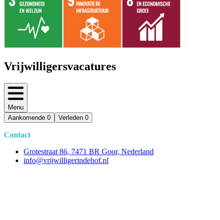
Vrijwilligersvacatures
Menu
Aankomende
0
Verleden
0
Contact
Grotestraat 86, 7471 BR Goor, Nederland
info@vrijwilligerindehof.nl