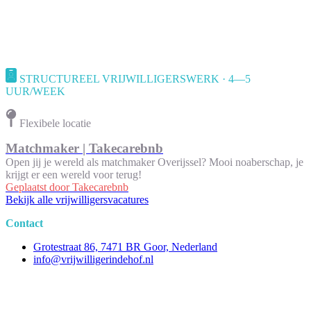
STRUCTUREEL VRIJWILLIGERSWERK · 4—5
UUR/WEEK
Flexibele locatie
Matchmaker | Takecarebnb
Open jij je wereld als matchmaker Overijssel? Mooi noaberschap, je
krijgt er een wereld voor terug!
Geplaatst door
Takecarebnb
Bekijk alle vrijwilligersvacatures
Contact
Grotestraat 86, 7471 BR Goor, Nederland
info@vrijwilligerindehof.nl