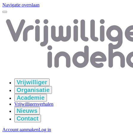
Navigatie overslaan
Vrijwilliger
Organisatie
Academie
Vrijwilligersverhalen
Nieuws
Contact
Account aanmaken
Log in