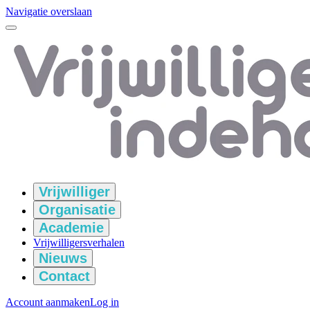
Navigatie overslaan
Vrijwilliger
Organisatie
Academie
Vrijwilligersverhalen
Nieuws
Contact
Account aanmaken
Log in