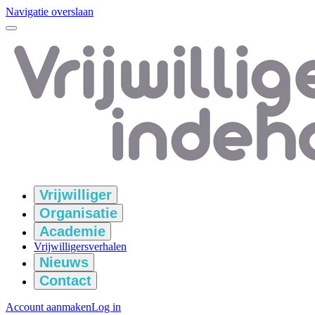
Navigatie overslaan
Vrijwilliger
Organisatie
Academie
Vrijwilligersverhalen
Nieuws
Contact
Account aanmaken
Log in