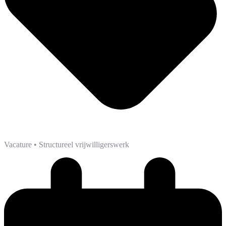
Vacature
• Structureel vrijwilligerswerk