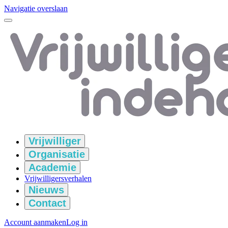
Navigatie overslaan
Vrijwilliger
Organisatie
Academie
Vrijwilligersverhalen
Nieuws
Contact
Account aanmaken
Log in