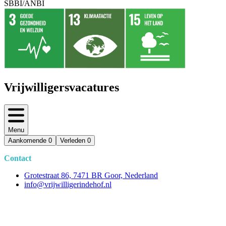
SBBI/ANBI
Vrijwilligersvacatures
Menu
Aankomende
0
Verleden
0
Contact
Grotestraat 86, 7471 BR Goor, Nederland
info@vrijwilligerindehof.nl