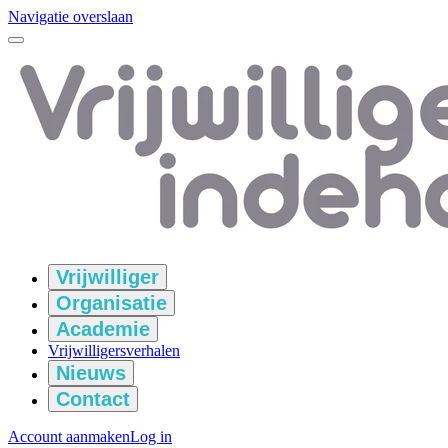
Navigatie overslaan
Vrijwilliger
Organisatie
Academie
Vrijwilligersverhalen
Nieuws
Contact
Account aanmaken
Log in