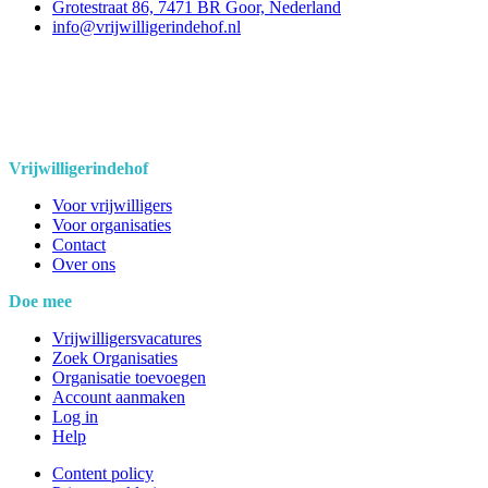
Grotestraat 86, 7471 BR Goor, Nederland
info@vrijwilligerindehof.nl
Vrijwilligerindehof
Voor vrijwilligers
Voor organisaties
Contact
Over ons
Doe mee
Vrijwilligersvacatures
Zoek Organisaties
Organisatie toevoegen
Account aanmaken
Log in
Help
Content policy