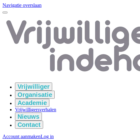
Navigatie overslaan
Vrijwilliger
Organisatie
Academie
Vrijwilligersverhalen
Nieuws
Contact
Account aanmaken
Log in