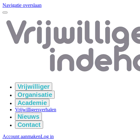
Navigatie overslaan
Vrijwilliger
Organisatie
Academie
Vrijwilligersverhalen
Nieuws
Contact
Account aanmaken
Log in