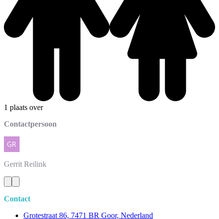
1 plaats over
Contactpersoon
Gerrit
Reilink
Contact
Grotestraat 86, 7471 BR Goor, Nederland