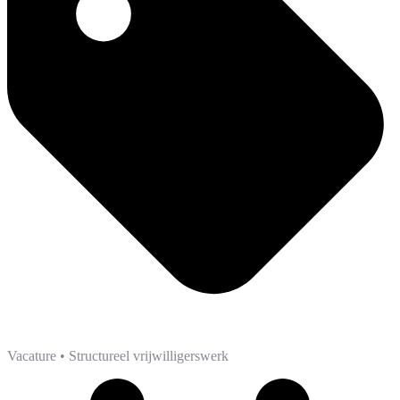
Vacature
• Structureel vrijwilligerswerk