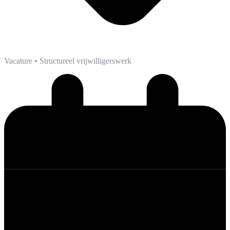
Vacature
• Structureel vrijwilligerswerk