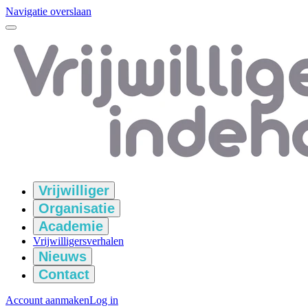
Navigatie overslaan
Vrijwilliger
Organisatie
Academie
Vrijwilligersverhalen
Nieuws
Contact
Account aanmaken
Log in