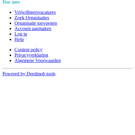
Doe mee
Vrijwilligersvacatures
Zoek Organisaties
Organisatie toevoegen
Account aanmaken
Log in
Help
Content policy
Privacyverklaring
Algemene Voorwaarden
Powered by Deedmob tools