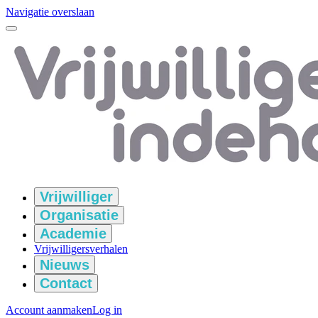
Navigatie overslaan
Vrijwilliger
Organisatie
Academie
Vrijwilligersverhalen
Nieuws
Contact
Account aanmaken
Log in