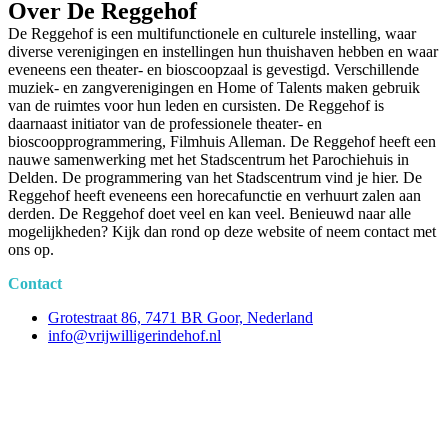
Over De Reggehof
De Reggehof is een multifunctionele en culturele instelling, waar
diverse verenigingen en instellingen hun thuishaven hebben en waar
eveneens een theater- en bioscoopzaal is gevestigd. Verschillende
muziek- en zangverenigingen en Home of Talents maken gebruik
van de ruimtes voor hun leden en cursisten. De Reggehof is
daarnaast initiator van de professionele theater- en
bioscoopprogrammering, Filmhuis Alleman. De Reggehof heeft een
nauwe samenwerking met het Stadscentrum het Parochiehuis in
Delden. De programmering van het Stadscentrum vind je hier. De
Reggehof heeft eveneens een horecafunctie en verhuurt zalen aan
derden. De Reggehof doet veel en kan veel. Benieuwd naar alle
mogelijkheden? Kijk dan rond op deze website of neem contact met
ons op.
Contact
Grotestraat 86, 7471 BR Goor, Nederland
info@vrijwilligerindehof.nl