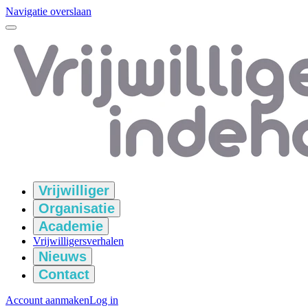
Navigatie overslaan
Vrijwilliger
Organisatie
Academie
Vrijwilligersverhalen
Nieuws
Contact
Account aanmaken
Log in