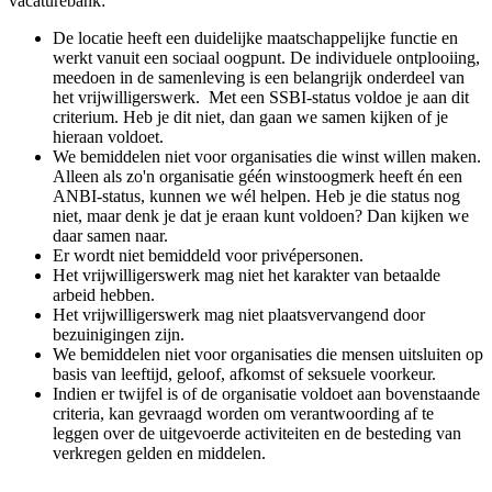
vacaturebank:
De locatie heeft een duidelijke maatschappelijke functie en
werkt vanuit een sociaal oogpunt. De individuele ontplooiing,
meedoen in de samenleving is een belangrijk onderdeel van
het vrijwilligerswerk. Met een SSBI-status voldoe je aan dit
criterium. Heb je dit niet, dan gaan we samen kijken of je
hieraan voldoet.
We bemiddelen niet voor organisaties die winst willen maken.
Alleen als zo'n organisatie géén winstoogmerk heeft én een
ANBI-status, kunnen we wél helpen. Heb je die status nog
niet, maar denk je dat je eraan kunt voldoen? Dan kijken we
daar samen naar.
Er wordt niet bemiddeld voor privépersonen.
Het vrijwilligerswerk mag niet het karakter van betaalde
arbeid hebben.
Het vrijwilligerswerk mag niet plaatsvervangend door
bezuinigingen zijn.
We bemiddelen niet voor organisaties die mensen uitsluiten op
basis van leeftijd, geloof, afkomst of seksuele voorkeur.
Indien er twijfel is of de organisatie voldoet aan bovenstaande
criteria, kan gevraagd worden om verantwoording af te
leggen over de uitgevoerde activiteiten en de besteding van
verkregen gelden en middelen.