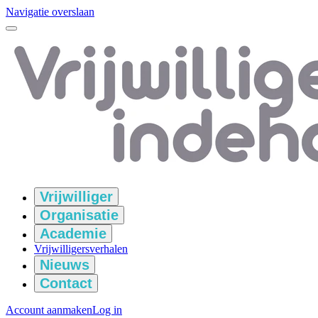
Navigatie overslaan
Vrijwilliger
Organisatie
Academie
Vrijwilligersverhalen
Nieuws
Contact
Account aanmaken
Log in