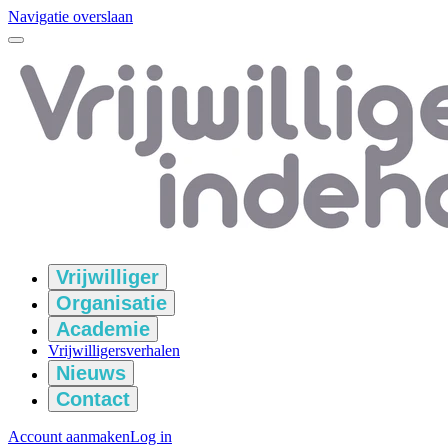
Navigatie overslaan
Vrijwilliger
Organisatie
Academie
Vrijwilligersverhalen
Nieuws
Contact
Account aanmaken
Log in