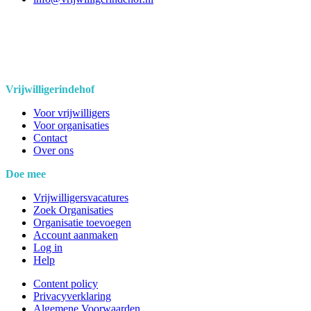
Vrijwilligerindehof
Voor vrijwilligers
Voor organisaties
Contact
Over ons
Doe mee
Vrijwilligersvacatures
Zoek Organisaties
Organisatie toevoegen
Account aanmaken
Log in
Help
Content policy
Privacyverklaring
Algemene Voorwaarden