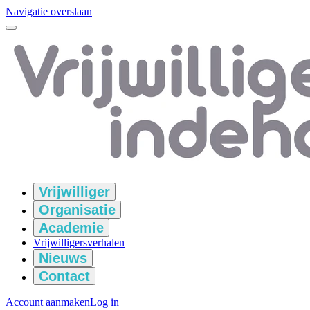
Navigatie overslaan
Vrijwilliger
Organisatie
Academie
Vrijwilligersverhalen
Nieuws
Contact
Account aanmaken
Log in