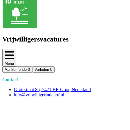
Vrijwilligersvacatures
Menu
Aankomende
0
Verleden
0
Contact
Grotestraat 86, 7471 BR Goor, Nederland
info@vrijwilligerindehof.nl