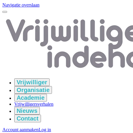
Navigatie overslaan
Vrijwilliger
Organisatie
Academie
Vrijwilligersverhalen
Nieuws
Contact
Account aanmaken
Log in