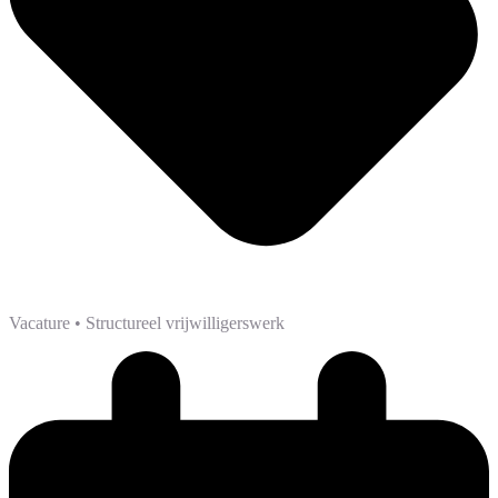
Vacature
• Structureel vrijwilligerswerk