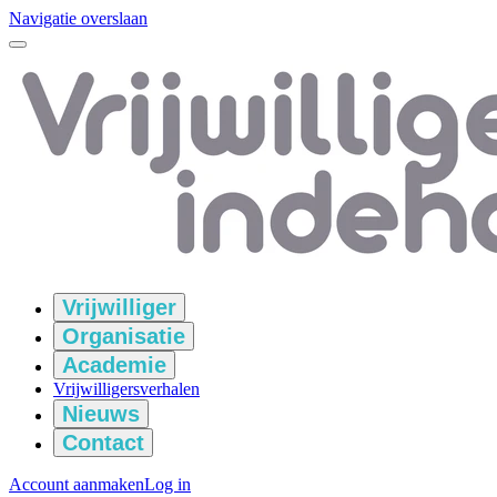
Navigatie overslaan
Vrijwilliger
Organisatie
Academie
Vrijwilligersverhalen
Nieuws
Contact
Account aanmaken
Log in