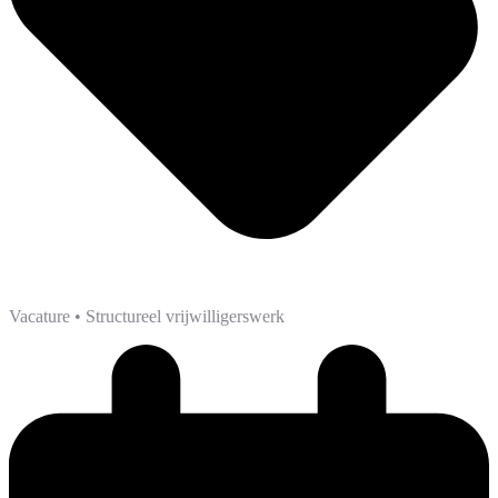
Vacature
• Structureel vrijwilligerswerk