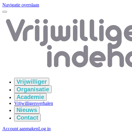
Navigatie overslaan
Vrijwilliger
Organisatie
Academie
Vrijwilligersverhalen
Nieuws
Contact
Account aanmaken
Log in