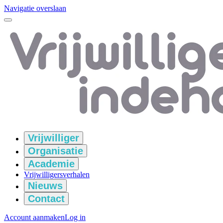
Navigatie overslaan
Vrijwilliger
Organisatie
Academie
Vrijwilligersverhalen
Nieuws
Contact
Account aanmaken
Log in