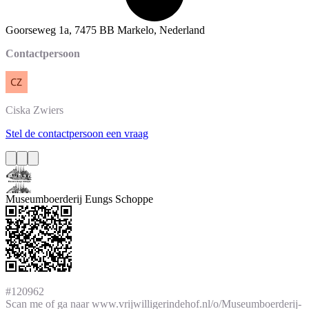
Goorseweg 1a, 7475 BB Markelo, Nederland
Contactpersoon
Ciska
Zwiers
Stel de contactpersoon een vraag
Museumboerderij Eungs Schoppe
#120962
Scan me of ga naar www.vrijwilligerindehof.nl/o/Museumboerderij-