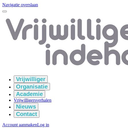
Navigatie overslaan
Vrijwilliger
Organisatie
Academie
Vrijwilligersverhalen
Nieuws
Contact
Account aanmaken
Log in