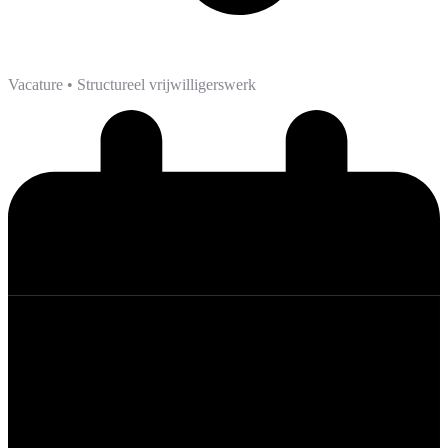
Vacature
• Structureel vrijwilligerswerk