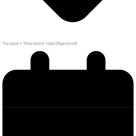
Vacature
• Structureel vrijwilligerswerk