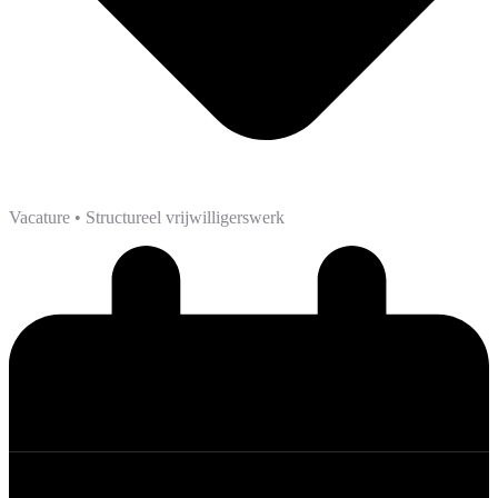
Vacature
• Structureel vrijwilligerswerk