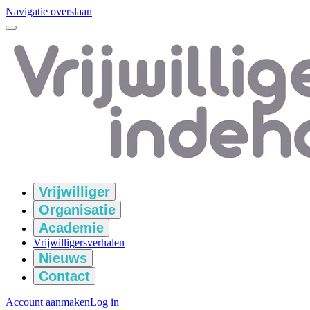
Navigatie overslaan
Vrijwilliger
Organisatie
Academie
Vrijwilligersverhalen
Nieuws
Contact
Account aanmaken
Log in