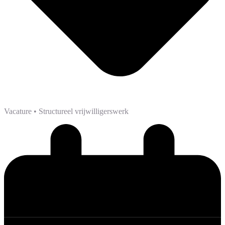
Vacature
• Structureel vrijwilligerswerk