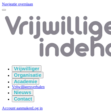
Navigatie overslaan
Vrijwilliger
Organisatie
Academie
Vrijwilligersverhalen
Nieuws
Contact
Account aanmaken
Log in