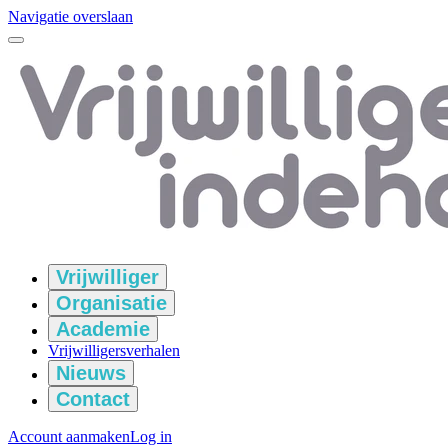
Navigatie overslaan
Vrijwilliger
Organisatie
Academie
Vrijwilligersverhalen
Nieuws
Contact
Account aanmaken
Log in