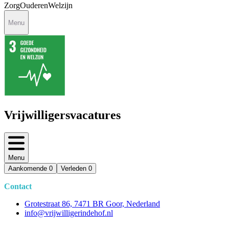
Zorg
Ouderen
Welzijn
Menu
Vrijwilligersvacatures
Menu
Aankomende
0
Verleden
0
Contact
Grotestraat 86, 7471 BR Goor, Nederland
info@vrijwilligerindehof.nl