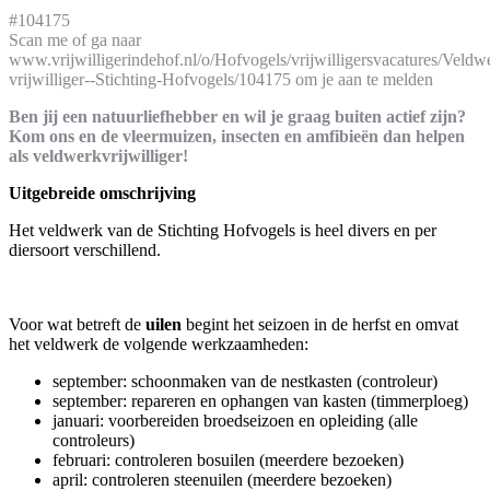
#104175
Scan me of ga naar
www.vrijwilligerindehof.nl/o/Hofvogels/vrijwilligersvacatures/Veldw
vrijwilliger--Stichting-Hofvogels/104175 om je aan te melden
Ben jij een natuurliefhebber en wil je graag buiten actief zijn?
Kom ons en de vleermuizen, insecten en amfibieën dan helpen
als veldwerkvrijwilliger!
Uitgebreide omschrijving
Het veldwerk van de Stichting Hofvogels is heel divers en per
diersoort verschillend.
Voor wat betreft de
uilen
begint het seizoen in de herfst en omvat
het veldwerk de volgende werkzaamheden:
september: schoonmaken van de nestkasten (controleur)
september: repareren en ophangen van kasten (timmerploeg)
januari: voorbereiden broedseizoen en opleiding (alle
controleurs)
februari: controleren bosuilen (meerdere bezoeken)
april: controleren steenuilen (meerdere bezoeken)