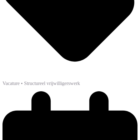
Vacature
• Structureel vrijwilligerswerk