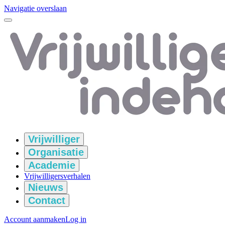
Navigatie overslaan
Vrijwilliger
Organisatie
Academie
Vrijwilligersverhalen
Nieuws
Contact
Account aanmaken
Log in