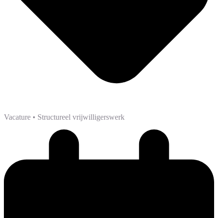
Vacature
• Structureel vrijwilligerswerk