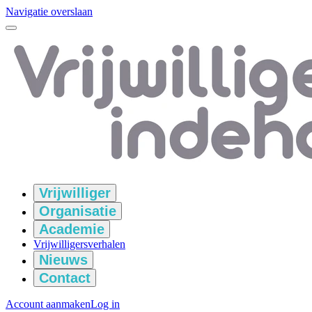
Navigatie overslaan
Vrijwilliger
Organisatie
Academie
Vrijwilligersverhalen
Nieuws
Contact
Account aanmaken
Log in