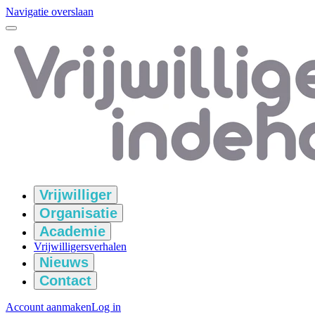
Navigatie overslaan
Vrijwilliger
Organisatie
Academie
Vrijwilligersverhalen
Nieuws
Contact
Account aanmaken
Log in