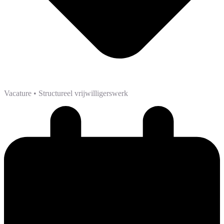
Vacature
• Structureel vrijwilligerswerk