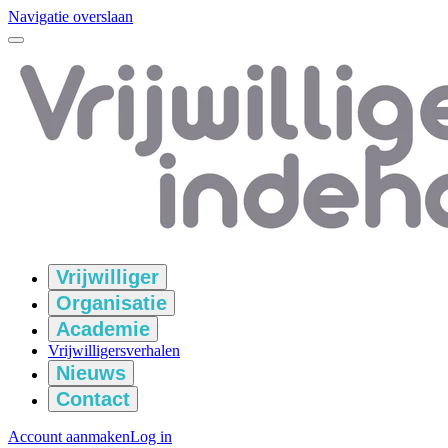
Navigatie overslaan
Vrijwilliger
Organisatie
Academie
Vrijwilligersverhalen
Nieuws
Contact
Account aanmaken
Log in