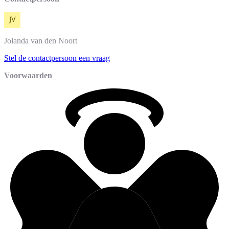
Jolanda
van den Noort
Stel de contactpersoon een vraag
Voorwaarden