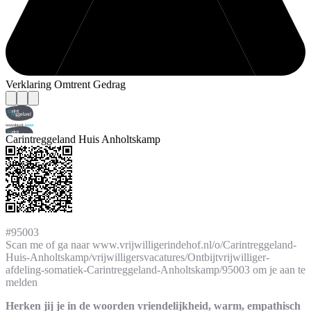
Verklaring Omtrent Gedrag
Carintreggeland Huis Anholtskamp
#95003
Scan me of ga naar www.vrijwilligerindehof.nl/o/Carintreggeland-
Huis-Anholtskamp/vrijwilligersvacatures/Ontbijtvrijwilliger-
afdeling-somatiek-Carintreggeland-Anholtskamp/95003 om je aan te
melden
Herken jij je in de woorden vriendelijkheid, warm, empathisch