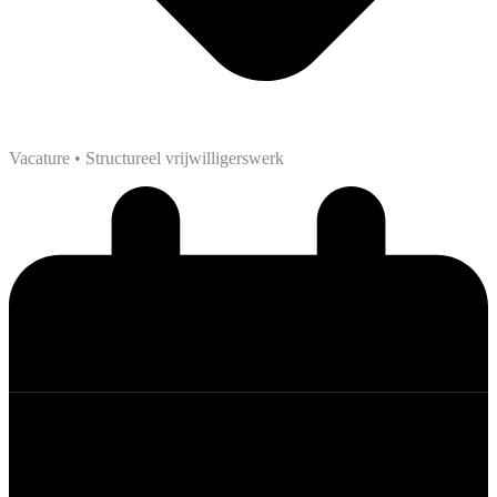
Vacature
• Structureel vrijwilligerswerk