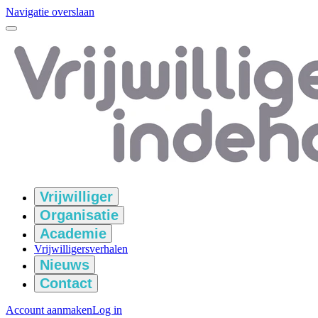
Navigatie overslaan
Vrijwilliger
Organisatie
Academie
Vrijwilligersverhalen
Nieuws
Contact
Account aanmaken
Log in