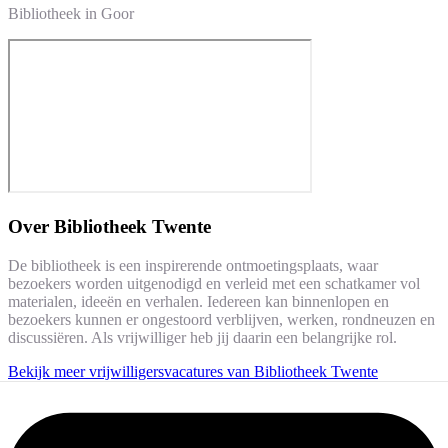
Bibliotheek in Goor
Over
Bibliotheek Twente
De bibliotheek is een inspirerende ontmoetingsplaats, waar
bezoekers worden uitgenodigd en verleid met een schatkamer vol
materialen, ideeën en verhalen. Iedereen kan binnenlopen en
bezoekers kunnen er ongestoord verblijven, werken, rondneuzen en
discussiëren. Als vrijwilliger heb jij daarin een belangrijke rol.
Bekijk meer vrijwilligersvacatures van Bibliotheek Twente