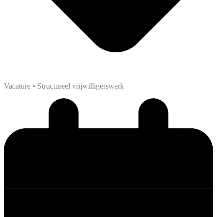
Vacature
• Structureel vrijwilligerswerk