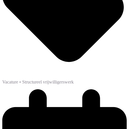
Vacature
• Structureel vrijwilligerswerk