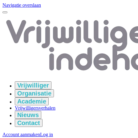
Navigatie overslaan
Vrijwilliger
Organisatie
Academie
Vrijwilligersverhalen
Nieuws
Contact
Account aanmaken
Log in