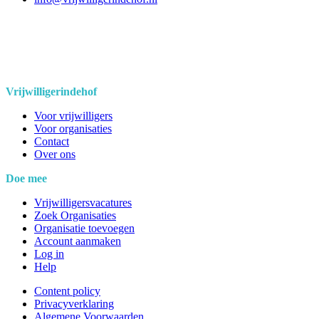
Vrijwilligerindehof
Voor vrijwilligers
Voor organisaties
Contact
Over ons
Doe mee
Vrijwilligersvacatures
Zoek Organisaties
Organisatie toevoegen
Account aanmaken
Log in
Help
Content policy
Privacyverklaring
Algemene Voorwaarden