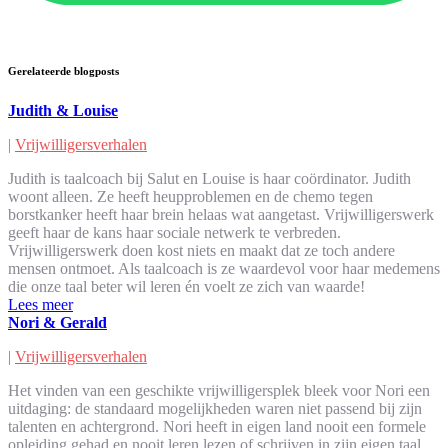
Gerelateerde blogposts
Judith & Louise
|
Vrijwilligersverhalen
Judith is taalcoach bij Salut en Louise is haar coördinator. Judith
woont alleen. Ze heeft heupproblemen en de chemo tegen
borstkanker heeft haar brein helaas wat aangetast. Vrijwilligerswerk
geeft haar de kans haar sociale netwerk te verbreden.
Vrijwilligerswerk doen kost niets en maakt dat ze toch andere
mensen ontmoet. Als taalcoach is ze waardevol voor haar medemens
die onze taal beter wil leren én voelt ze zich van waarde!
Lees meer
Nori & Gerald
|
Vrijwilligersverhalen
Het vinden van een geschikte vrijwilligersplek bleek voor Nori een
uitdaging: de standaard mogelijkheden waren niet passend bij zijn
talenten en achtergrond. Nori heeft in eigen land nooit een formele
opleiding gehad en nooit leren lezen of schrijven in zijn eigen taal.