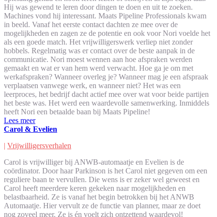
Hij was gewend te leren door dingen te doen en uit te zoeken.
Machines vond hij interessant. Maats Pipeline Professionals kwam
in beeld. Vanaf het eerste contact dachten ze mee over de
mogelijkheden en zagen ze de potentie en ook voor Nori voelde het
als een goede match. Het vrijwilligerswerk verliep niet zonder
hobbels. Regelmatig was er contact over de beste aanpak in de
communicatie. Nori moest wennen aan hoe afspraken werden
gemaakt en wat er van hem werd verwacht. Hoe ga je om met
werkafspraken? Wanneer overleg je? Wanneer mag je een afspraak
verplaatsen vanwege werk, en wanneer niet? Het was een
leerproces, het bedrijf dacht actief mee over wat voor beide partijen
het beste was. Het werd een waardevolle samenwerking. Inmiddels
heeft Nori een betaalde baan bij Maats Pipeline!
Lees meer
Carol & Evelien
|
Vrijwilligersverhalen
Carol is vrijwilliger bij ANWB-automaatje en Evelien is de
coördinator. Door haar Parkinson is het Carol niet gegeven om een
reguliere baan te vervullen. Die wens is er zeker wel geweest en
Carol heeft meerdere keren gekeken naar mogelijkheden en
belastbaarheid. Ze is vanaf het begin betrokken bij het ANWB
Automaatje. Hier vervult ze de functie van planner, maar ze doet
nog zoveel meer. Ze is én voelt zich ontzettend waardevol!