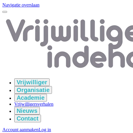
Navigatie overslaan
Vrijwilliger
Organisatie
Academie
Vrijwilligersverhalen
Nieuws
Contact
Account aanmaken
Log in