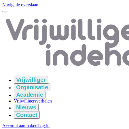
Navigatie overslaan
Vrijwilliger
Organisatie
Academie
Vrijwilligersverhalen
Nieuws
Contact
Account aanmaken
Log in