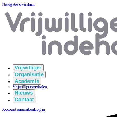
Navigatie overslaan
Vrijwilliger
Organisatie
Academie
Vrijwilligersverhalen
Nieuws
Contact
Account aanmaken
Log in